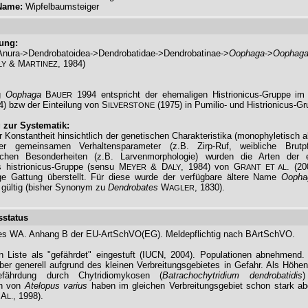
Name:
Wipfelbaumsteiger
rung:
nura->Dendrobatoidea->Dendrobatidae->Dendrobatinae->
Oophaga
->
Oophaga
& M
, 1984)
LY
ARTINEZ
ng
Oophaga
B
1994 entspricht der ehemaligen Histrionicus-Gruppe im
AUER
) bzw der Einteilung von S
(1975) in Pumilio- und Histrionicus-Gr
ILVERSTONE
zur Systematik:
r Konstantheit hinsichtlich der genetischen Charakteristika (monophyletisch 
er gemeinsamen Verhaltensparameter (z.B. Zirp-Ruf, weibliche Brutp
schen Besonderheiten (z.B. Larvenmorphologie) wurden die Arten der 
 histrionicus-Gruppe (sensu M
& D
, 1984) von G
. (20
EYER
ALY
RANT ET AL
ge Gattung überstellt. Für diese wurde der verfügbare ältere Name
Oopha
 gültig (bisher Synonym zu
Dendrobates
W
, 1830).
AGLER
status
es WA. Anhang B der EU-ArtSchVO(EG). Meldepflichtig nach BArtSchVO.
n Liste als "gefährdet" eingestuft (IUCN, 2004). Populationen abnehmend.
ber generell aufgrund des kleinen Verbreitungsgebietes in Gefahr. Als Höhena
efährdung durch Chytridiomykosen (
Batrachochytridium dendrobatidis
)
en von
Atelopus varius
haben im gleichen Verbreitungsgebiet schon stark 
A
, 1998).
L.