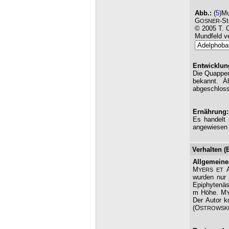
Abb.:
(
5
)Mu
G
-S
OSNER
© 2005 T. 
Mundfeld ve
Entwicklun
Die Quappen
bekannt. Ä
abgeschlosse
Ernährung:
Es handelt
angewiesen s
Verhalten (
Allgemeine
M
YERS ET
wurden nur
Epiphytenäs
m Höhe. M
Der Autor k
(O
STROWSK