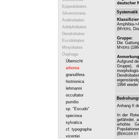
deutscher 
Epipedobates
Systematik
Silverstoneia
Klassifizie
Andinobates
Amphibia->A
Adelphobates
(M
, D
YERS
A
Dendrobates
Gruppe:
Excidobates
Die Gattu
M
(1984
Minyobates
YERS
Oophaga
Anmerkung 
Übersicht
Aufgrund de
Gruppe), d
arborea
morphologi
granulifera
Dendrobates
eigenständi
histrionica
1994 wieder
lehmanni
occultator
Bedrohungs
pumilio
Anhang II d
sp. "Escudo"
In der Rote
speciosa
gefährdet, a
sylvatica
erhöhte G
Population
cf. typographa
(B
ERGER ET
vicentei