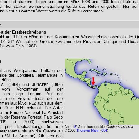
etter und starkem Regen konnten im März 1998 und 2000 keine Rufe na
h bei starker Sonneneinstrahlung wurde das Rufen eingestellt. Nur bei 
 und nicht zu warmen Wetter waren die Rufe zu vernehmen.
m
rt der Erstbeschreibung
ald auf 1120 m Höhe auf der Kontinentalen Wasserscheide oberhalb der Q
 12´ 31'' W), auf der Grenze zwischen den Provincen Chiriquí und Bocas
M
& D
, 1984)
YERS
ALY
g:
nt aus Westpanama. Entlang der
ide der Cordillera Talamancae in
 Höhe.
A
(1984) und J
(1986)
T
L
UNGFER
en vom Vorkommen auf der
ite am Lago Fortuna. Auf der
ite in der Provinz Bocas del Toro
mmen laut M
auch aus dem
ARTINEZ
ei 20 m N.N. bekannt. Der Autor
re im Parque Nacional La Amistad
in der Reserva Forestal Palo Seco
1999 u. 2000) nachweisen
, pers. Beobachtung). Die Tiere
I
Abb.:
(
5
)Verbreitungsgebiet
Oophaga arborea
© 2008
Thorsten Mahn
(
684
)
estpanama bis an die Grenze zu
 (P.N. La Amistad). Ob sich das