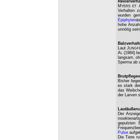
Revierverha
M
YERS ET
Verhalten 
wurden gem
Epiphyten
äs
hohe Anzahl
unnötig sei
Balzverhalt
Laut J
UNGF
A
(1984) be
L
langsam, oh
Sperma ab u
Brutpflegev
Bisher lieg
es stark de
das Weibche
der Larven 
Lautäußerun
Der Anzeige
insektenarti
gepulsten
Frequenzber
Pulse
aufge
Die Tiere r