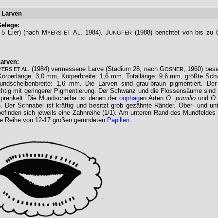
 Larven
elege:
 5 Eier) (nach M
A
, 1984). J
(1988) berichtet von bis zu 
YERS ET
L
UNGFER
arven:
(1984) vermessene Larve (Stadium 28, nach G
, 1960) bes
YERS ET AL.
OSNER
örperlänge: 3,0 mm, Körperbreite: 1,6 mm, Totallänge: 9,6 mm, größte Sch
ndscheibenbreite: 1,6 mm. Die Larven sind grau-braun pigmentiert. Der
chtig mit geringerer Pigmentierung. Der Schwanz und die Flossensäume sind
prenkelt. Die Mundscheibe ist denen der
oophag
en Arten
O. pumilio
und
O.
h. Der Schnabel ist kräftig und besitzt grob gezähnte Ränder. Ober- und un
efinden sich jeweils eine Zahnreihe (1/1). Am unteren Rand des Mundfeldes 
he Reihe von 12-17 großen gerundeten
Papillen
.