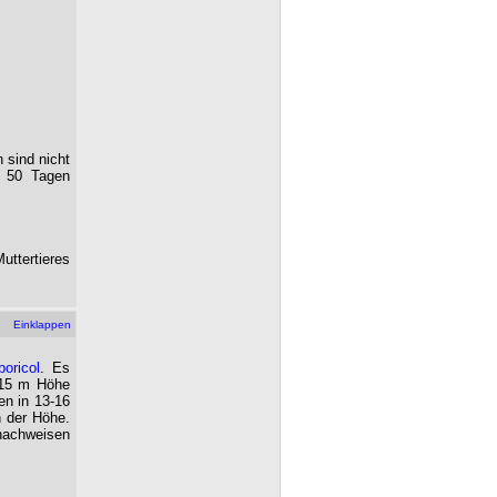
 sind nicht
- 50 Tagen
uttertieres
Einklappen
boricol
. Es
-15 m Höhe
en in 13-16
n der Höhe.
 nachweisen