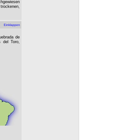
chgewiesen
trockenen,
Einklappen
uebrada de
 del Toro,