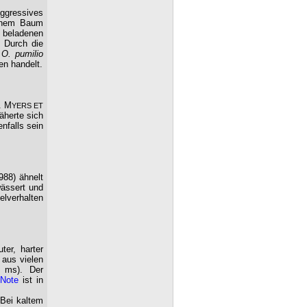
ggressives
einem Baum
 beladenen
. Durch die
i
O. pumilio
en handelt.
. M
YERS ET
äherte sich
nfalls sein
988) ähnelt
ässert und
elverhalten
ter, harter
 aus vielen
0 ms). Der
Note
ist in
 Bei kaltem