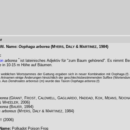
r
ftl. Name:
Oophaga arborea
(M
, D
& M
, 1984)
YERS
ALY
ARTINEZ
:
*
on
arborea
ist lateinisches Adjektiv für "zum Baum gehörend". Es nimmt Be
e in 10-15 m Höhe auf Bäumen.
 weiblichen Wortstammes der Gattung ergaben sich in neuer Kombination mit Oophaga (f) 
n Artnamen einige Änderungen hinsichtlich der geschlechtsbestimmenden Suffixe (Wortendu
). Aus
Dendroates arboreus
(m) wurde das Taxon
Oophaga arborea
(f)
borea
(G
, F
, C
, G
, H
, K
, M
, N
RANT
ROST
ALDWELL
AGLIARDO
ADDAD
OK
EANS
OON
& W
, 2006)
HEELER
borea
(B
, 1994)
AUER
 arboreus
(M
, D
& M
, 1984)
YERS
ALY
ARTINEZ
(2006)
T
 Name:
Polkadot Poison Frog