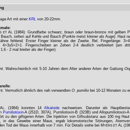
ng
aga
Art mit einer
KRL
von 20-22mm.
kmale:
A
(1984): Grundfarbe schwarz, braun oder braun-bronze mit gelben P
S ET
L
Bauch, selten auf Kehle und Bauch (Punkte meist kleiner als Auge). Haut rau
 Zähne fehlend. Erster Finger kleiner als der Zweite. Rel. Fingerlänge: 3>
: 4>3≥5>2>1. Fingerscheiben an Zehen 2-4 deutlich verbreitert (am drit
1,6 - 2 mal breiter als der Finger).
nt. Wahrscheinlich mit 5-10 Jahren dem Alter anderer Arten der Gattung
Oo
reife:
nt. Vermutlich ähnlich des nah verwandten
O. pumilio
bei 10-12 Monaten zu e
A
. (1984) konnten 14
Alkaloide
nachweisen. Darunter als Hauptbestan
L
en
Pumiliotoxin
-A (251D, 307A), Pumiliotoxin-B (323B) und Allopumiliotoxin-
rt zu den giftigeren Arten. Die Injektion von Giftsubstanz aus 100 mg Haut
, in das Gewebe einer Maus, ergab lokomotorische Störungen, Atemve
den Tod der Maus innerhalb von 7 min. Für Details siehe bei M
A
(198
YERS ET
L