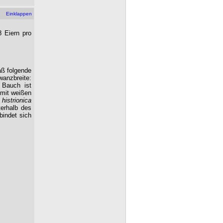
Einklappen
8 Eiern pro
aß folgende
wanzbreite:
 Bauch ist
 mit weißen
 histrionica
terhalb des
bindet sich