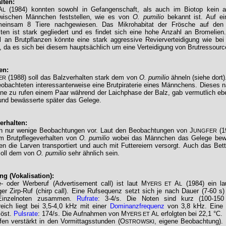
lten:
A
(1984) konnten sowohl in Gefangenschaft, als auch im Biotop kein a
L
zwischen Männchen feststellen, wie es von
O. pumilio
bekannt ist. Auf 
einsam 8 Tiere nachgewiesen. Das Mikrohabitat der Frösche auf den
ten ist stark gegliedert und es findet sich eine hohe Anzahl an Bromelien
 an Brutpflanzen könnte eine stark aggressive Revierverteidigung wie be
n, da es sich bei diesem hauptsächlich um eine Verteidigung von Brutressourc
en:
(1988) soll das Balzverhalten stark dem von
O. pumilio
ähneln (siehe dort)
ER
obachteten interessanterweise eine Brutpiraterie eines Männchens. Dieses n
ne zu rufen einem Paar während der Laichphase der Balz, gab vermutlich ebe
nd bewässerte später das Gelege.
erhalten:
en nur wenige Beobachtungen vor. Laut den Beobachtungen von J
(1
UNGFER
m Brutpflegeverhalten von
O. pumilio
wobei das Männchen das Gelege bew
n die Larven transportiert und auch mit Futtereiern versorgt. Auch das Bett
soll dem von
O. pumilio
sehr ähnlich sein.
g (Vokalisation):
- oder Werberuf (Advertisement call) ist laut M
A
(1984) ein lau
YERS ET
L
ger Zirp-Ruf (chirp call). Eine Rufsequenz setzt sich je nach Dauer (7-60 s)
 Einzelnoten zusammen.
Rufrate
: 3-4/s. Die Noten sind kurz (100-15
eich liegt bei 3,5-4,0 kHz mit einer
Dominanzfrequenz
von 3,8 kHz. Eine
löst.
Pulsrate
: 174/s. Die Aufnahmen von M
A
erfolgten bei 22,1 °C.
YERS ET
L
ufen verstärkt in den Vormittagsstunden (O
, eigene Beobachtung).
STROWSKI