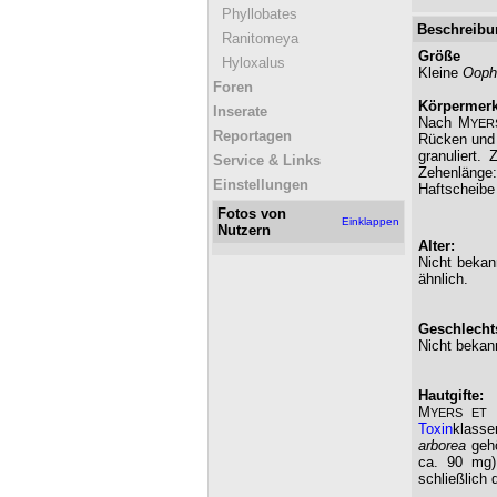
Phyllobates
Beschreibu
Ranitomeya
Größe
Hyloxalus
Kleine
Ooph
Foren
Körpermer
Inserate
Nach M
YER
Reportagen
Rücken und 
granuliert.
Service & Links
Zehenlänge
Einstellungen
Haftscheibe 
Fotos von
Einklappen
Nutzern
Alter:
Nicht bekan
ähnlich.
Geschlechts
Nicht bekan
Hautgifte:
M
YERS ET
Toxin
klass
arborea
gehö
ca. 90 mg)
schließlich 