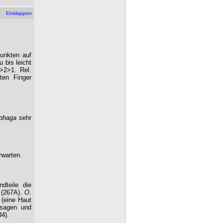
Einklappen
unkten auf
 bis leicht
4>2>1. Rel.
ten Finger
phaga
sehr
rwarten.
dteile die
A (267A).
O.
 (eine Haut
rsagen und
4).