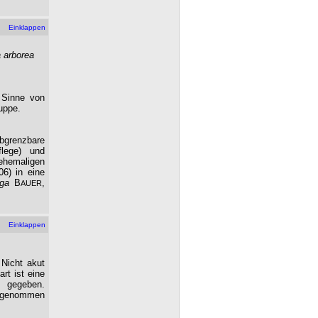
Einklappen
 arborea
 Sinne von
uppe.
abgrenzbare
flege) und
ehemaligen
06) in eine
ga
B
,
AUER
Einklappen
 Nicht akut
rt ist eine
 gegeben.
abgenommen