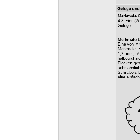
Gelege und
Merkmale G
4-8 Eier (∅
Gelege.
Merkmale L
Eine von M
Merkmale: K
1,2 mm, Mu
halbdurchsi
Flecken ges
sehr ähnlic
Schnabels b
eine einfac