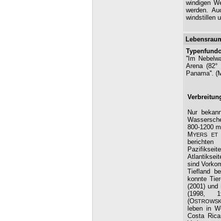
windigen W
werden. Auc
windstillen
Lebensrau
Typenfundo
''Im Nebelw
Arena (82°
Panama''. (
Verbreitun
Nur bekan
Wassersche
800-1200 m
M
YERS E
bericht
Pazifikse
Atlantikse
sind Vorko
Tiefland b
konnte Tie
(2001) und 
(1998, 
(O
STROWSK
leben in W
Costa Rica