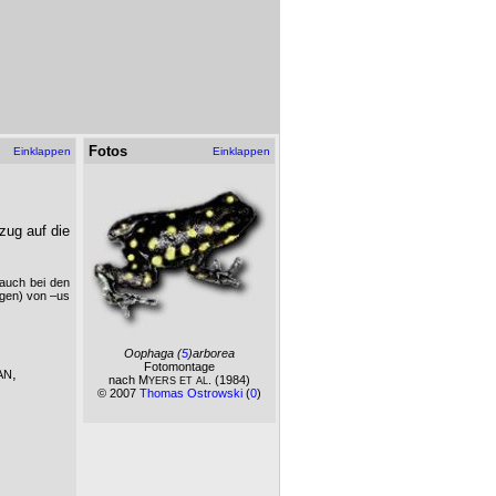
Fotos
Einklappen
Einklappen
zug auf die
auch bei den
ngen) von –us
Oophaga
(
5
)arborea
Fotomontage
,
AN
nach M
. (1984)
YERS ET AL
© 2007
Thomas Ostrowski
(
0
)