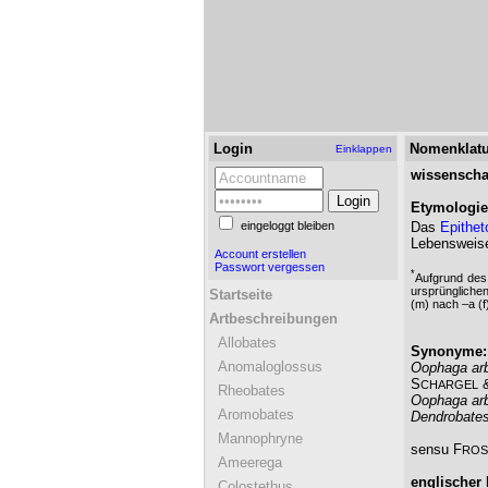
Login
Nomenklatu
Einklappen
wissenscha
Etymologie
eingeloggt bleiben
Das
Epithet
Lebensweis
Account erstellen
Passwort vergessen
*
Aufgrund des
ursprüngliche
Startseite
(m) nach –a (f
Artbeschreibungen
Allobates
Synonyme:
Anomaloglossus
Oophaga ar
S
CHARGEL
Rheobates
Oophaga ar
Aromobates
Dendrobates
Mannophryne
sensu F
ROS
Ameerega
englischer
Colostethus