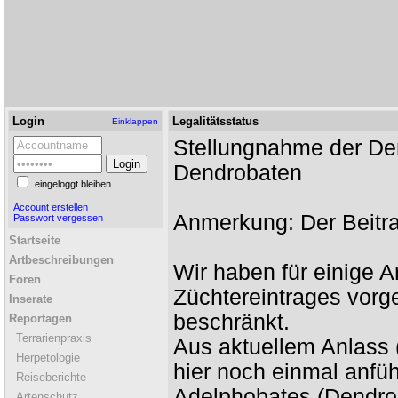
Login
Legalitätsstatus
Einklappen
Stellungnahme der Den
Dendrobaten
eingeloggt bleiben
Account erstellen
Anmerkung: Der Beitr
Passwort vergessen
Startseite
Artbeschreibungen
Wir haben für einige 
Foren
Züchtereintrages vor
Inserate
beschränkt.
Reportagen
Terrarienpraxis
Aus aktuellem Anlass 
Herpetologie
hier noch einmal anfüh
Reiseberichte
Adelphobates (Dendrob
Artenschutz