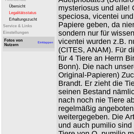
Übersicht
mysteriosus und alle! 
Legalitätsstatus
speciosa, vicentei und
Erhaltungszucht
Papiere geben, da ni
Service & Links
sondern nur für wissen
Einstellungen
vicentei wurden z.B. 
Fotos von
Einklappen
Nutzern
(CITES, ANAM). Für di
für 4 Tiere an Herrn 
Bonn). Die nach unser
Original-Papieren) Zuc
Brandt. Er zieht die T
seinen Bestand nämlic
nach noch nie Tiere 
regelmäßig angeboten 
weitergegeben. Die Art
und auch pumilio sind 
Tiere von O. pumilio 