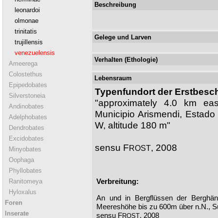
Beschreibung
leonardoi
olmonae
trinitatis
Gelege und Larven
trujillensis
venezuelensis
Verhalten (Ethologie)
Ameerega
Colostethus
Lebensraum
Epipedobates
Typenfundort der Erstbesc
Silverstoneia
"approximately 4.0 km e
Andinobates
Municipio Arismendi, Estado
Adelphobates
W, altitude 180 m"
Dendrobates
Excidobates
sensu F
, 2008
ROST
Minyobates
Oophaga
Phyllobates
Verbreitung:
Ranitomeya
Hyloxalus
An und in Bergflüssen der Berghän
Foren
Meereshöhe bis zu 600m über n.N., S
Inserate
sensu F
, 2008
ROST