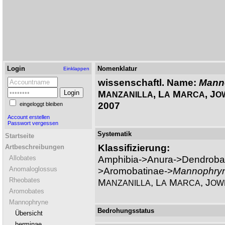
Login
Nomenklatur
Einklappen
wissenschaftl. Name:
Mann
M
, L
M
, J
ANZANILLA
A
ARCA
O
2007
eingeloggt bleiben
Account erstellen
Passwort vergessen
Systematik
Startseite
Klassifizierung:
Artbeschreibungen
Amphibia->Anura->Dendroba
Allobates
Anomaloglossus
>Aromobatinae->
Mannophry
Rheobates
M
, L
M
, J
ANZANILLA
A
ARCA
OW
Aromobates
Mannophryne
Bedrohungsstatus
Übersicht
herminae