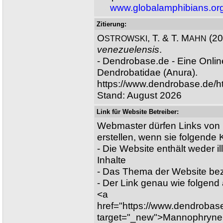
XX
www.globalamphibians.or
Zitierung:
O
, T. & T. M
(20
STROWSKI
AHN
venezuelensis
.
- Dendrobase.de - Eine Onli
Dendrobatidae (Anura).
https://www.dendrobase.de/
Stand: August 2026
Link für Website Betreiber:
Webmaster dürfen Links von 
erstellen, wenn sie folgende Kr
- Die Website enthält weder il
Inhalte
- Das Thema der Website bez
- Der Link genau wie folgen
<a
href="https://www.dendroba
target="_new">Mannophryne 