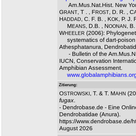
XX
Am.Mus.Nat.Hist. New Yo
G
, T . , F
, D. R. , C
RANT
ROST
H
, C. F. B. , K
, P. J. 
ADDAD
OK
XX
M
, D.B. , N
, B.
EANS
OONAN
W
(2006): Phylogenet
HEELER
XX
systematics of dart-poison 
Athesphatanura, Dendrobatid
XX
- Bulletin of the Am.Mus.N
IUCN, Conservation Internati
Amphibian Assessment.
XX
www.globalamphibians.or
Zitierung:
O
, T. & T. M
(20
STROWSKI
AHN
fugax
.
- Dendrobase.de - Eine Onli
Dendrobatidae (Anura).
https://www.dendrobase.de/h
August 2026