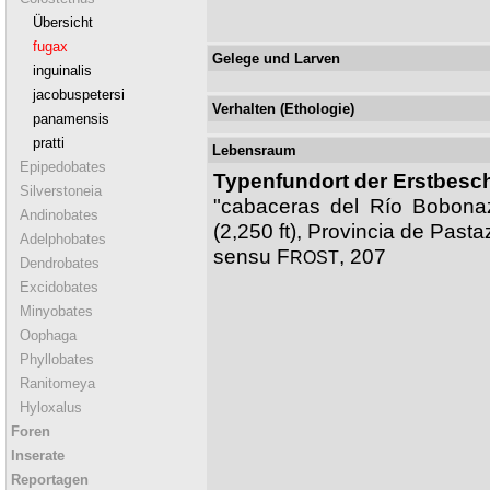
Übersicht
fugax
Gelege und Larven
inguinalis
jacobuspetersi
Verhalten (Ethologie)
panamensis
pratti
Lebensraum
Epipedobates
Typenfundort der Erstbesc
Silverstoneia
"cabaceras del Río Bobonaz
Andinobates
(2,250 ft), Provincia de Past
Adelphobates
sensu F
, 207
ROST
Dendrobates
Excidobates
Minyobates
Oophaga
Phyllobates
Ranitomeya
Hyloxalus
Foren
Inserate
Reportagen