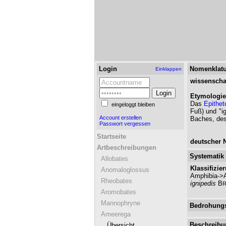
Login
Nomenklatu
Einklappen
wissenscha
Etymologie
Das
Epithet
eingeloggt bleiben
Fuß) und "i
Account erstellen
Baches, des
Passwort vergessen
Startseite
deutscher 
Artbeschreibungen
Systematik
Allobates
Klassifizie
Anomaloglossus
Amphibia->A
Rheobates
ignipedis
B
Aromobates
Mannophryne
Bedrohungs
Ameerega
Beschreibu
Übersicht