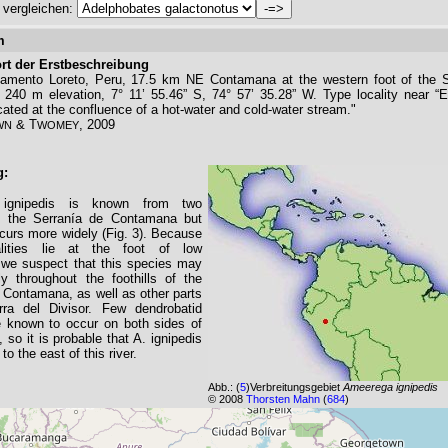
vergleichen:
m
rt der Erstbeschreibung
rtamento Loreto, Peru, 17.5 km NE Contamana at the western foot of the 
240 m elevation, 7° 11’ 55.46” S, 74° 57’ 35.28” W. Type locality near “E
ated at the confluence of a hot-water and cold-water stream."
& T
, 2009
WN
WOMEY
g:
ignipedis is known from two
 in the Serranía de Contamana but
curs more widely (Fig. 3). Because
alities lie at the foot of low
 we suspect that this species may
y throughout the foothills of the
 Contamana, as well as other parts
rra del Divisor. Few dendrobatid
e known to occur on both sides of
 so it is probable that A. ignipedis
to the east of this river.
Abb.:
(
5
)Verbreitungsgebiet
Ameerega ignipedis
© 2008
Thorsten Mahn
(
684
)