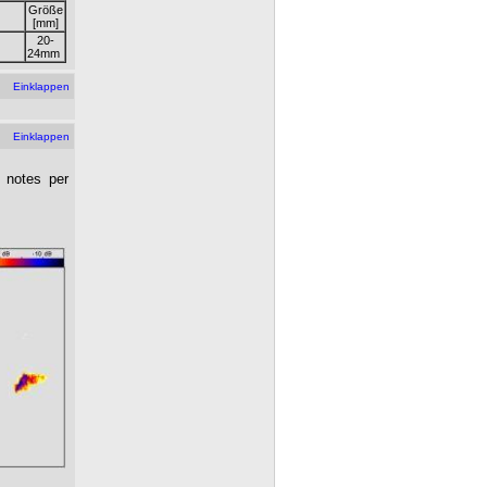
Größe
[mm]
20-
24mm
Einklappen
Einklappen
2 notes per