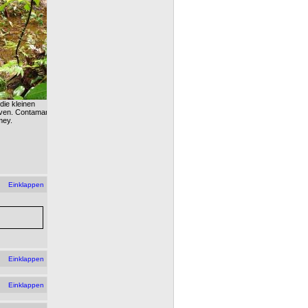
die kleinen
rven. Contamana,
mey.
Einklappen
Einklappen
Einklappen