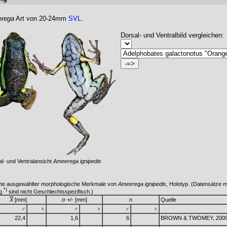
rega
Art von 20-24mm
SVL
.
Dorsal- und Ventralbild vergleichen:
l- und Ventralansicht
Ameerega ignipedis
te ausgewählter morphologische Merkmale von
Ameerega ignipedis
, Holotyp. (Datensätze m
*)
ng
sind nicht Geschlechtsspezifisch.)
X
[mm]
σ +/- [mm]
n
Quelle
♂
♀
♂
♀
♂
♀
22,4
1,6
6
BROWN & TWOMEY, 200