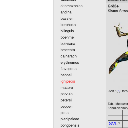
altamazonica
Größe
Kleine
Amee
andina
bassleri
berohoka
bilinguis
boehmei
boliviana
braccata
cainarachi
erythromos
flavopicta
hahneli
ignipedis
macero
Abb.:
(
5
)Dorsa
parvula
petersi
Tab.: Messwer
pepperi
Kennzeichnu
picta
planipaleae
SVL
*)
pongoensis