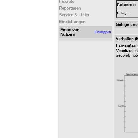
Inserate
Farbmorphe
Reportagen
Holotyp
Service & Links
Einstellungen
Gelege und
Fotos von
Einklappen
Nutzern
Verhalten (
Lautäußerun
Vocalizatio
second; not