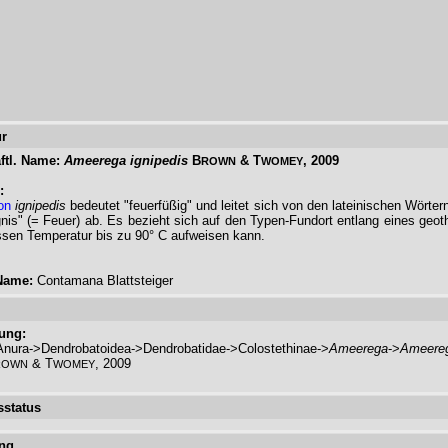
r
ftl. Name:
Ameerega ignipedis
B
& T
, 2009
ROWN
WOMEY
:
on
ignipedis
bedeutet "feuerfüßig" und leitet sich von den lateinischen Wörtern
gnis" (= Feuer) ab. Es bezieht sich auf den Typen-Fundort entlang eines geo
sen Temperatur bis zu 90° C aufweisen kann.
Name:
Contamana Blattsteiger
rung:
nura->Dendrobatoidea->Dendrobatidae->Colostethinae->
Ameerega
->
Ameere
& T
, 2009
ROWN
WOMEY
status
ng