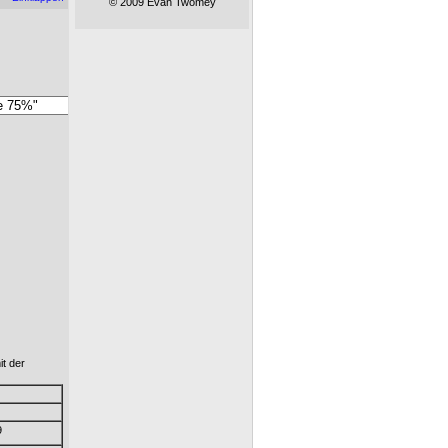
© 2009 Evan Twomey
it der
9