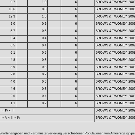
9,7
1,0
6
BROWN & TWOMEY, 200
10,6
0,8
6
BROWN & TWOMEY, 200
19,3
1,5
6
BROWN & TWOMEY, 200
9,0
0,9
6
BROWN & TWOMEY, 200
5,7
0,5
6
BROWN & TWOMEY, 200
5,4
0,4
6
BROWN & TWOMEY, 200
6,5
0,4
6
BROWN & TWOMEY, 200
6,1
0,5
6
BROWN & TWOMEY, 200
4,8
0,5
6
BROWN & TWOMEY, 200
3,9
0,6
6
BROWN & TWOMEY, 200
2,0
0,2
6
BROWN & TWOMEY, 200
4,0
0,3
6
BROWN & TWOMEY, 200
4,6
0,5
6
BROWN & TWOMEY, 200
2,6
0,4
6
BROWN & TWOMEY, 200
1,1
0,2
6
BROWN & TWOMEY, 200
II ≈ IV < III
BROWN & TWOMEY, 200
II < V < III < IV
BROWN & TWOMEY, 200
Größenangaben und Farbmusterverteilung verschiedener Populationen von Ameerega ignipe