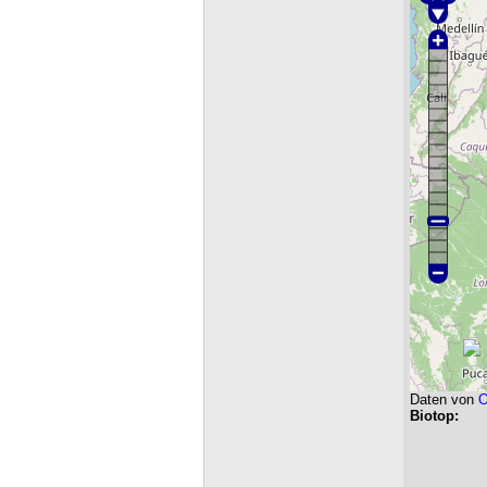
Daten von
O
Biotop: