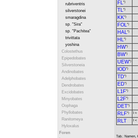
FL
*)
rubriventris
TL
*)
silverstonei
KK
*)
smaragdina
sp. "Sira"
FOL
*)
sp. "Pachitea"
HAL
*)
trivittata
HL
*)
yoshina
HW
*)
Colostethus
BW
*)
Epipedobates
UEW
*)
Silverstoneia
IOD
*)
Andinobates
TD
*)
Adelphobates
ED
*)
Dendrobates
L1F
*)
Excidobates
L2F
*)
Minyobates
Oophaga
DET
*)
Phyllobates
RLF
I ≈ 
*)
Ranitomeya
RLT
I < 
Hyloxalus
Foren
Tab.: Namen, 