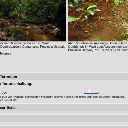
kleiner Rinnsale finden sich im Wald
Abb.: Vor allem die Ameerega-Arten nutzen 
Dendrobatiden. Contamana, Provincia Ucayali,
Quelltümple im Wald zum Absetzen der La
Provincia Ucayali, Peru. © 2009 Evan Two
 Twomey.
 Terrarium
n Terrarienhaltung:
t aus von Nutzern gemeldeten Fröschen (Home->Meine Frösche) und den aktuellen Inseraten.
026 12:38 Uhr
ser Seite: