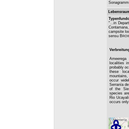
Sonagramm 
Lebensrau
Typenfundo
"...in Depa
Contamana, 
campsite loc
sensu B
RO
Verbreitun
Ameerega 
localities
probably oc
these loc
mountains,
occur widel
Serranía de
of the Sie
species ar
Rio Ucayali,
occurs only 