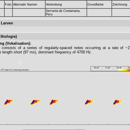
Foto
Alternativ Namen
Verbreitung
Grundfarbe
Zeichnung
Serranía de Contamana,
Peru
 Larven
Ethologie)
g (Vokalisation):
n consists of a series of regularly-spaced notes occurring at a rate of ~
e length short (97 ms), dominant frequency of 4700 Hz.