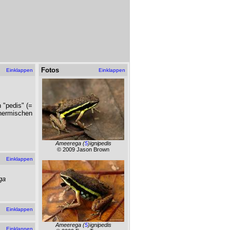
Fotos
Einklappen
Einklappen
 "pedis" (=
thermischen
Ameerega
(
5
)ignipedis
© 2009 Jason Brown
Einklappen
ga
Einklappen
Ameerega
(
5
)ignipedis
Einklappen