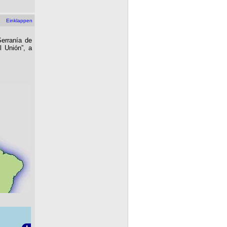
Einklappen
Serranía de
l Unión”, a