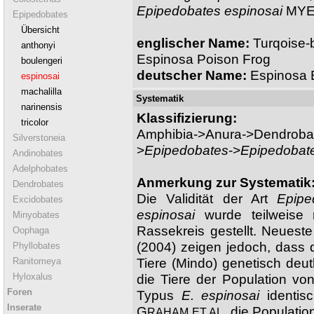
Epipedobates espinosai
MYE
Epipedobates
Übersicht
englischer Name:
Turqoise-b
anthonyi
Espinosa Poison Frog
boulengeri
deutscher Name:
Espinosa B
espinosai
machalilla
Systematik
narinensis
Klassifizierung:
tricolor
Amphibia->Anura->Dendrobat
Silverstoneia
>
Epipedobates
->
Epipedobate
Andinobates
Adelphobates
Anmerkung zur Systematik
Dendrobates
Die Validität der Art
Epipe
Excidobates
espinosai
wurde teilweise 
Minyobates
Rassekreis gestellt. Neues
Oophaga
(2004) zeigen jedoch, dass d
Phyllobates
Tiere (Mindo) genetisch deu
Ranitomeya
Hyloxalus
die Tiere der Population vo
Foren
Typus
E. espinosai
identisc
Inserate
G
. die Populati
RAHAM ET AL