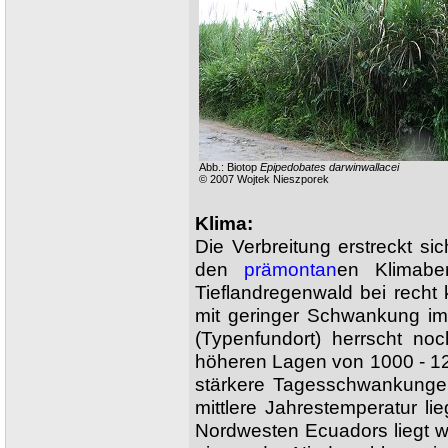
Abb.: Biotop
Epipedobates darwinwallacei
© 2007 Wojtek Nieszporek
Klima:
Die Verbreitung erstreckt sic
den
prämontan
en Klimabe
Tieflandregenwald bei recht
mit geringer Schwankung im
(Typenfundort) herrscht no
höheren Lagen von 1000 - 12
stärkere Tagesschwankungen
mittlere Jahrestemperatur li
Nordwesten Ecuadors liegt wi