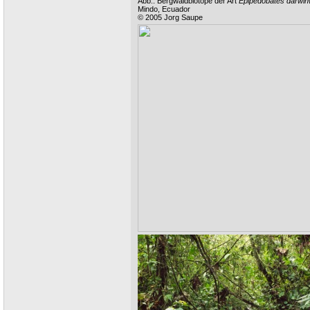
Abb.: Bergwaldbiotope der Art
Epipedobates darwinw
Mindo, Ecuador
© 2005 Jorg Saupe