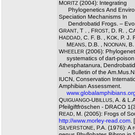
M
(2004): Integrating
ORITZ
XX
Phylogenetics And Enviro
Speciation Mechanisms In
XX
Dendrobatid Frogs. – Evo
G
, T . , F
, D. R. , C
RANT
ROST
H
, C. F. B. , K
, P. J. 
ADDAD
OK
XX
M
, D.B. , N
, B.
EANS
OONAN
W
(2006): Phylogenet
HEELER
XX
systematics of dart-poison 
Athesphatanura, Dendrobatid
XX
- Bulletin of the Am.Mus.N
IUCN, Conservation Internati
Amphibian Assessment.
XX
www.globalamphibians.or
Q
-U
, A. & L.
UIGUANGO
BILLUS
Pfeilgiftfröschen - DRACO 1(3)
R
, M. (2005): Frogs of S
EAD
http://www.morley-read.com
.
S
, P.A. (1976): A 
ILVERSTONE
genus Phyllobates Bibron in 