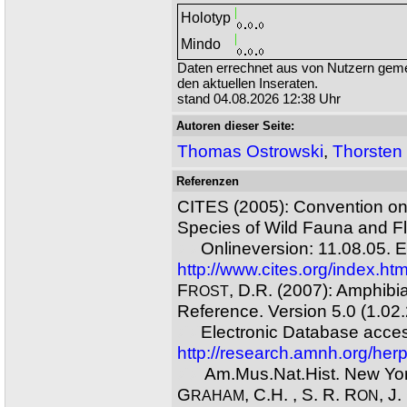
Holotyp
Mindo
Daten errechnet aus von Nutzern ge
den aktuellen Inseraten.
stand 04.08.2026 12:38 Uhr
Autoren dieser Seite:
Thomas Ostrowski
,
Thorsten
Referenzen
CITES (2005): Convention on
Species of Wild Fauna and Fl
XX
Onlineversion: 11.08.05. E
http://www.cites.org/index.htm
F
, D.R. (2007): Amphibi
ROST
Reference. Version 5.0 (1.02
XX
Electronic Database acces
http://research.amnh.org/her
XX
Am.Mus.Nat.Hist. New Yo
G
, C.H. , S. R. R
, J.
RAHAM
ON