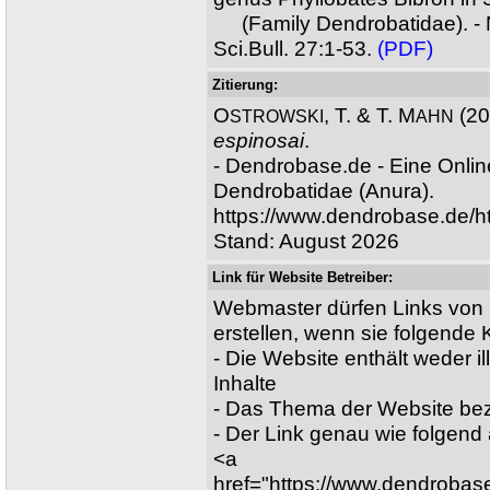
XX
(Family Dendrobatidae). -
Sci.Bull. 27:1-53.
(PDF)
Zitierung:
O
, T. & T. M
(20
STROWSKI
AHN
espinosai
.
- Dendrobase.de - Eine Onli
Dendrobatidae (Anura).
https://www.dendrobase.de/h
Stand: August 2026
Link für Website Betreiber:
Webmaster dürfen Links von 
erstellen, wenn sie folgende Kr
- Die Website enthält weder il
Inhalte
- Das Thema der Website bez
- Der Link genau wie folgen
<a
href="https://www.dendrobas