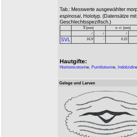
Tab.: Messwerte ausgewählter mor
espinosai
, Holotyp. (Datensätze m
Geschlechtsspezifisch.)
X
[mm]
σ +/- [mm]
♂
♀
♂
SVL
16,9
-
0,22
Hautgifte:
Histrionicotoxin
e,
Pumiliotoxin
e,
Indolizidin
Gelege und Larven