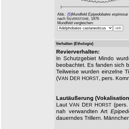
Abb.:
(
5
)Mundfeld
Epipedobates espinosai
nach S
, 1976
ILVERSTONE
Mundfeld vergleichen:
Verhalten (Ethologie)
Revierverhalten:
In Schutzgebiet Mindo wurd
beobachtet. Es fanden sich b
Teilweise wurden einzelne T
(V
D
H
, pers. Kom
AN
ER
ORST
Lautäußerung (Vokalisation
Laut V
D
H
(pers.
AN
ER
ORST
nah verwandten Art
Epipedo
dauerndes Trillern. Männche