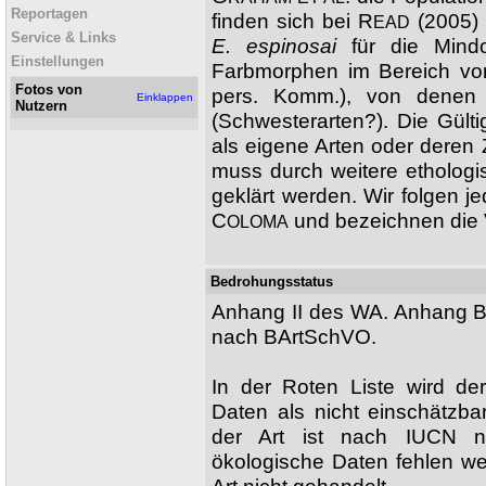
Reportagen
finden sich bei R
(2005)
EAD
Service & Links
E. espinosai
für die Mindo
Einstellungen
Farbmorphen im Bereich vo
Fotos von
pers. Komm.), von denen d
Einklappen
Nutzern
(Schwesterarten?). Die Gült
als eigene Arten oder deren
muss durch weitere etholog
geklärt werden. Wir folgen j
C
und bezeichnen die 
OLOMA
Bedrohungsstatus
Anhang II des WA. Anhang B
nach BArtSchVO.
In der Roten Liste wird de
Daten als nicht einschätzbar
der Art ist nach IUCN no
ökologische Daten fehlen we