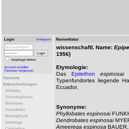
Login
Nomenklatur
Einklappen
wissenschaftl. Name:
Epipe
1956)
eingeloggt bleiben
Etymologie:
Account erstellen
Passwort vergessen
Das
Epitethon
espinosai
n
Startseite
Typenfundortes liegende Ha
Artbeschreibungen
Ecuador.
Allobates
Anomaloglossus
Rheobates
Synonyme:
Aromobates
Phyllobates espinosai
FUNKH
Mannophryne
Dendrobates espinosai
MYER
Ameerega
Ameerega espinosa
BAUER,
Colostethus