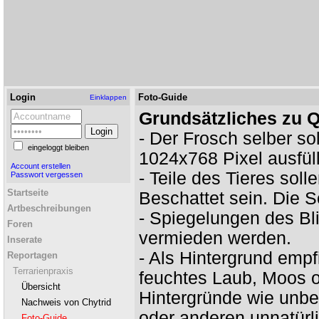
Login
Foto-Guide
Einklappen
Grundsätzliches zu Q
- Der Frosch selber so
eingeloggt bleiben
1024x768 Pixel ausfül
Account erstellen
- Teile des Tieres so
Passwort vergessen
Startseite
Beschattet sein. Die S
Artbeschreibungen
- Spiegelungen des Bli
Foren
vermieden werden.
Inserate
- Als Hintergrund empf
Reportagen
Terrarienpraxis
feuchtes Laub, Moos od
Übersicht
Hintergründe wie unb
Nachweis von Chytrid
oder anderen unnatürl
Foto-Guide