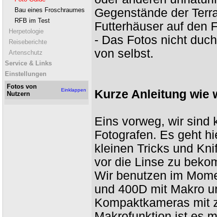
Bau eines Froschraumes
Gegenstände der Terra
RFB im Test
Futterhäuser auf den F
Herpetologie
- Das Fotos nicht duc
Reiseberichte
von selbst.
Artenschutz
Service & Links
Einstellungen
Fotos von
Einklappen
Kurze Anleitung wie w
Nutzern
Eins vorweg, wir sind 
Fotografen. Es geht hi
kleinen Tricks und Kni
vor die Linse zu bek
Wir benutzen im Mom
und 400D mit Makro und
Kompaktkameras mit zu
Makrofunktion ist es 