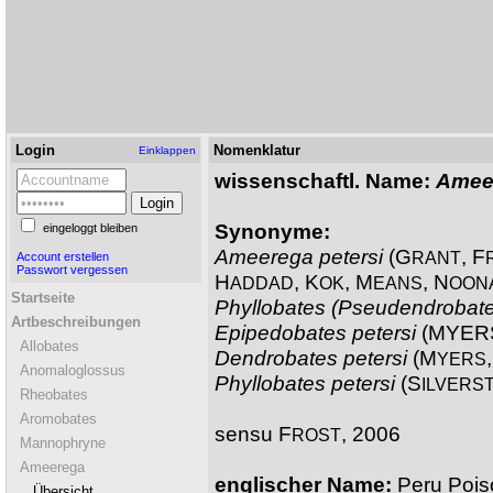
Login
Nomenklatur
Einklappen
wissenschaftl. Name:
Ameer
Synonyme:
eingeloggt bleiben
Ameerega petersi
(G
, F
RANT
Account erstellen
Passwort vergessen
H
, K
, M
, N
ADDAD
OK
EANS
OON
Startseite
Phyllobates (Pseudendrobate
Artbeschreibungen
Epipedobates petersi
(MYERS
Allobates
Dendrobates petersi
(M
YERS
Anomaloglossus
Phyllobates petersi
(S
ILVERS
Rheobates
Aromobates
sensu F
, 2006
ROST
Mannophryne
Ameerega
englischer Name:
Peru Pois
Übersicht