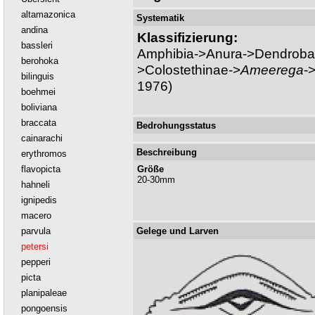
altamazonica
Systematik
andina
Klassifizierung:
bassleri
Amphibia->Anura->Dendrobat
berohoka
>Colostethinae->
Ameerega
-
bilinguis
1976)
boehmei
boliviana
braccata
Bedrohungsstatus
cainarachi
Beschreibung
erythromos
flavopicta
Größe
20-30mm
hahneli
ignipedis
macero
parvula
Gelege und Larven
petersi
pepperi
picta
planipaleae
pongoensis