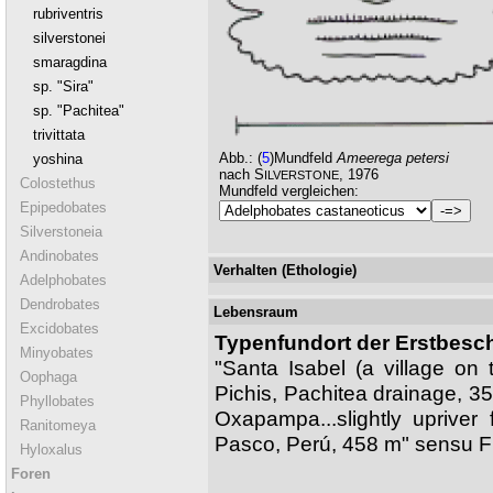
rubriventris
silverstonei
smaragdina
sp. "Sira"
sp. "Pachitea"
trivittata
Abb.:
(
5
)Mundfeld
Ameerega petersi
yoshina
nach S
, 1976
ILVERSTONE
Colostethus
Mundfeld vergleichen:
Epipedobates
Silverstoneia
Andinobates
Verhalten (Ethologie)
Adelphobates
Dendrobates
Lebensraum
Excidobates
Typenfundort der Erstbesc
Minyobates
"Santa Isabel (a village on 
Oophaga
Pichis, Pachitea drainage,
Phyllobates
Oxapampa...slightly upriver 
Ranitomeya
Pasco, Perú, 458 m" sensu F
Hyloxalus
Foren