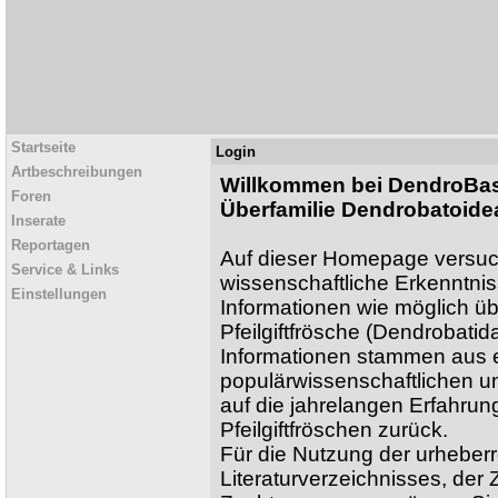
Startseite
Login
Artbeschreibungen
Willkommen bei DendroBase
Foren
Überfamilie Dendrobatoide
Inserate
Reportagen
Auf dieser Homepage versuch
Service & Links
wissenschaftliche Erkenntnis
Einstellungen
Informationen wie möglich üb
Pfeilgiftfrösche (Dendrobatid
Informationen stammen aus ei
populärwissenschaftlichen un
auf die jahrelangen Erfahru
Pfeilgiftfröschen zurück.
Für die Nutzung der urheberr
Literaturverzeichnisses, de